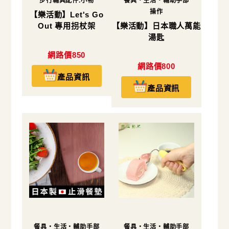
步行輔具配件.小物
餐具・生活・輔助手部
操作
【樂活動】Let's Go
Out 專用拐杖架
【樂活動】日本職人萬能
湯匙
網路價850
網路價800
產品資訊
產品資訊
餐具・生活・輔助手部
餐具・生活・輔助手部