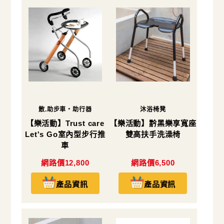
散.助步車・助行器
沐浴椅凳
【樂活動】Trust care
【樂活動】黔黑樂享寬座
Let's Go室內型步行推
雙高扶手洗澡椅
車
網路價12,800
網路價6,500
產品資訊
產品資訊