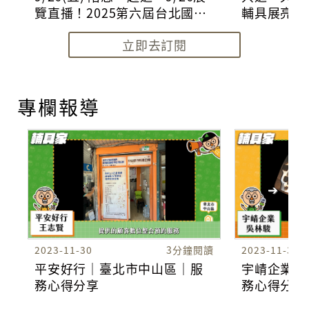
覽直播！2025第六屆台北國際
輔具展亮點
照顧博覽會
深度專訪 f
立即去訂閱
聊天室 EP.
購【彎軌型樓梯升降椅】折1
萬、【直線型樓梯升降椅】折5
千
專欄報導
2023-11-30
3分鐘閱讀
2023-11-30
平安好行｜臺北市中山區｜服
宇崝企業｜
務心得分享
務心得分享