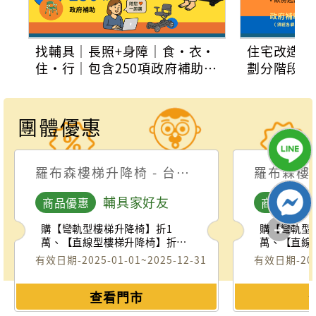
找輔具｜長照+身障｜食•衣•
住宅改造｜
住•行｜包含250項政府補助｜
劃分階段改
陪您一起選
萬元(須經
定)
團體優惠
羅布森樓梯升降椅 - 台北展示中心
輔具家好友
商品優惠
商品優惠
有效日期-2025-01-01~2025-12-31
有效日期-2025
查看門市