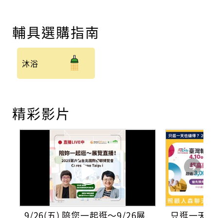
輔具選購指南
沐浴
精彩影片
9/26(五) 陪您一起逛～9/26展
只逛一天也值得