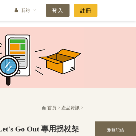
登入
註冊
我的
首頁
>
產品資訊
>
t's Go Out 專用拐杖架
瀏覽記錄