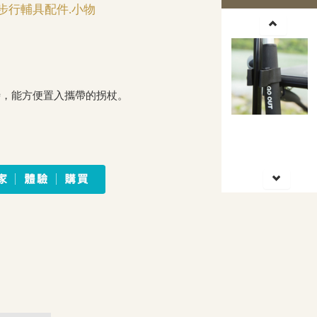
步行輔具配件.小物
時，能方便置入攜帶的拐杖。