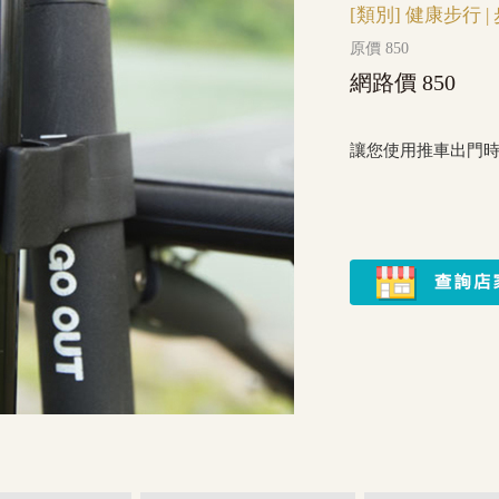
[類別]
健康步行
|
原價 850
網路價 850
讓您使用推車出門