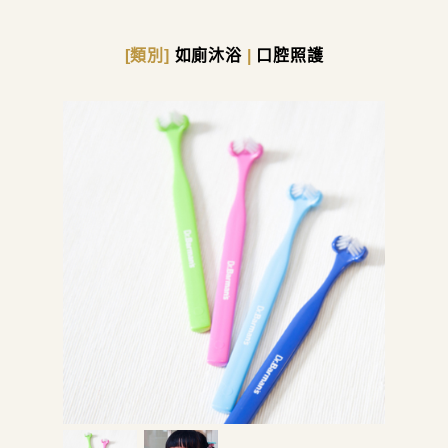
[類別]
如廁沐浴
|
口腔照護