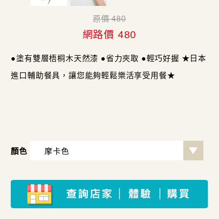
原價 480
網路價 480
●塗有雙層梧桐木天然漆 ●省力夾取 ●輕巧好握 ★日本
進口輔助餐具，讓您能夠輕鬆樂活享受用餐★
顏色