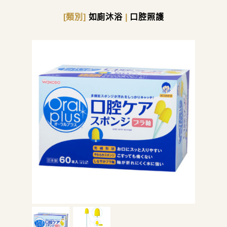
[類別]
如廁沐浴
|
口腔照護