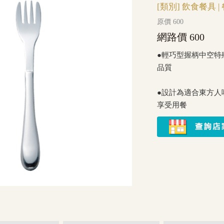
[類別]
飲食餐具
|
原價 600
網路價 600
●輕巧型握柄中空特
品質
●設計為適合東方人
享受用餐