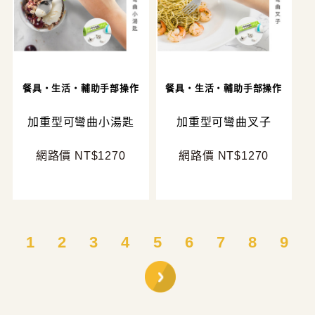
餐具・生活・輔助手部操作
餐具・生活・輔助手部操作
加重型可彎曲小湯匙
加重型可彎曲叉子
網路價 NT$1270
網路價 NT$1270
1
2
3
4
5
6
7
8
9