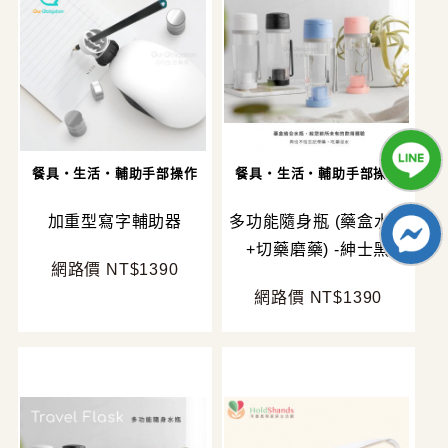
餐具・生活・輔助手部操作
餐具・生活・輔助手部操作
加重型寫字輔助器
多功能隨身瓶 (藥盒水壺
+切藥磨藥) -紳士黑
網路價 NT$1390
網路價 NT$1390