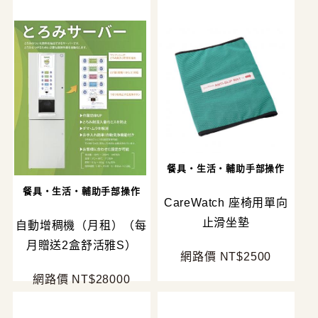
餐具・生活・輔助手部操作
餐具・生活・輔助手部操作
CareWatch 座椅用單向
止滑坐墊
自動增稠機（月租）（每
月贈送2盒舒活雅S）
網路價 NT$2500
網路價 NT$28000