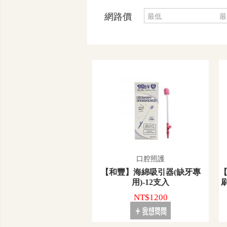
網路價
口腔照護
【和豐】海綿吸引器(缺牙專
用)-12支入
NT$1200