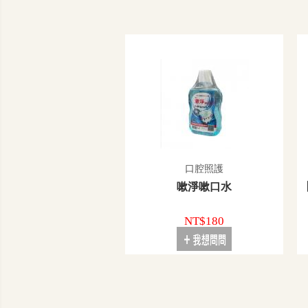
口腔照護
嗽淨嗽口水
NT$180