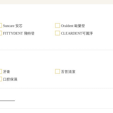
Suncare 安芯
Oraldent 歐樂登
FITTYDENT 飛特登
CLEARDENT可麗淨
牙膏
舌苔清潔
口腔保濕