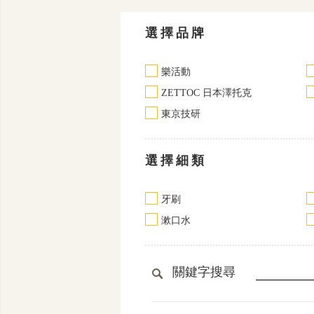
選擇品牌
樂活動
ZETTOC 日本澤托克
東京技研
選擇細類
牙刷
漱口水
關鍵字搜尋