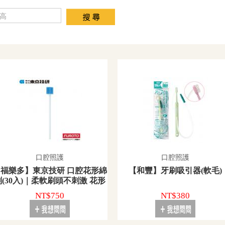
口腔照護
口腔照護
【福樂多】東京技研 口腔花形綿
【和豐】牙刷吸引器(軟毛)
刷(30入)｜柔軟刷頭不刺激 花形
刷頭汙垢好帶出 醫療院所推薦使
NT$750
NT$380
用