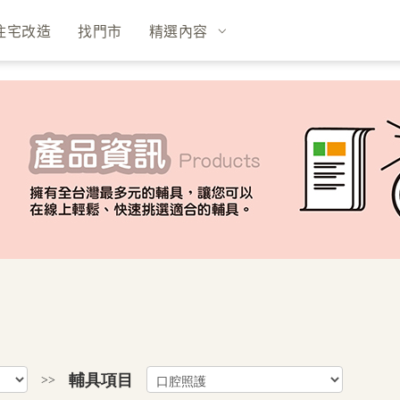
住宅改造
找門市
精選內容
輔具項目
>>