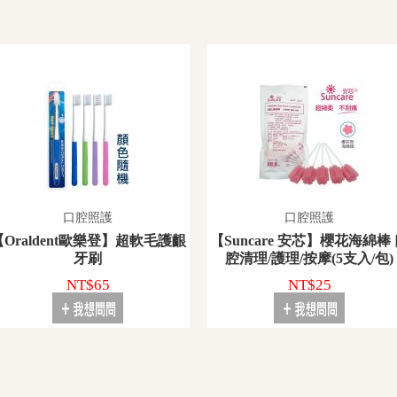
口腔照護
口腔照護
【Oraldent歐樂登】超軟毛護齦
【Suncare 安芯】櫻花海綿棒
牙刷
腔清理/護理/按摩(5支入/包)
NT$65
NT$25