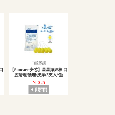
口腔照護
 口
【Suncare 安芯】星星海綿棒 口
腔清理/護理/按摩(5支入/包)
NT$25