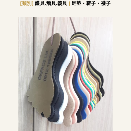
[類別]
護具.矯具.義具
|
足墊・鞋子・襪子