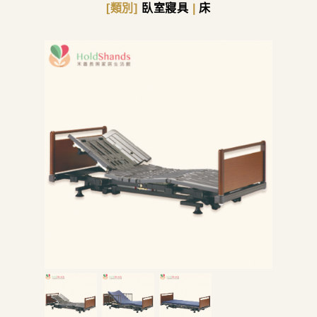
[類別]
臥室寢具
|
床