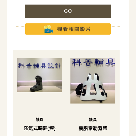
GO
護具
護具
充氣式踝鞋(短)
樹脂泰勒背架