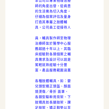
本公司以專業物理治療
師的角度出發，從病患
的生活需為切入角度，
仔細為個案評估及量身
打造其專屬之肢體輔
具。
公司員工從接待人
員，輔具製作師至物理
治療師皆於醫學中心服
務超過十年以上，其臨
床經驗對各類個案之輔
具需求及設計可以說是
駕輕就熟經驗十分豐
富。
產品服務範圍涵蓋
各種肢體輔具，如：嬰
兒頭型矯正頭盔、顏面
燒燙傷／骨折 面罩、
各類型驅幹用背架、下
肢矯具如長腿肢架、踝
足肢架、矯正鞋墊以至