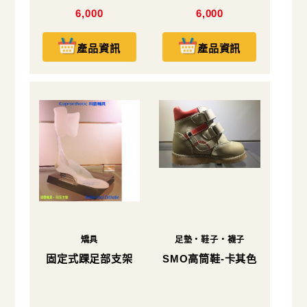
6,000
6,000
產品資訊
產品資訊
矯具
足墊・鞋子・襪子
固定式踝足部支架
SMO高筒鞋-卡其色