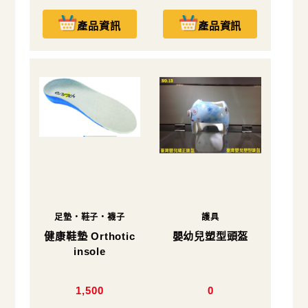
產品資訊
產品資訊
足墊・鞋子・襪子
護具
健康鞋墊 Orthotic
嬰幼兒塑型頭盔
insole
1,500
0