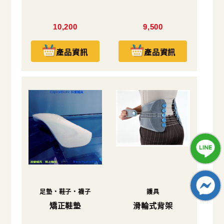
10,200
9,500
產品資訊
產品資訊
足墊・鞋子・襪子
護具
矯正鞋墊
滑輪式背架