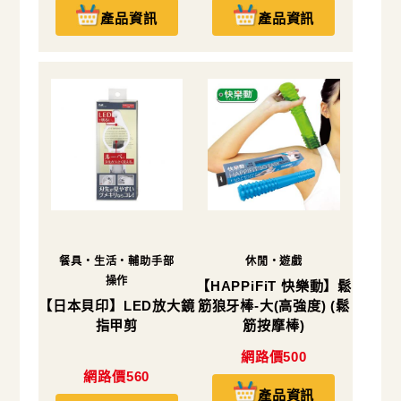
產品資訊
產品資訊
餐具・生活・輔助手部
休閒・遊戲
操作
【HAPPiFiT 快樂動】鬆
【日本貝印】LED放大鏡
筋狼牙棒-大(高強度) (鬆
指甲剪
筋按摩棒)
網路價500
網路價560
產品資訊