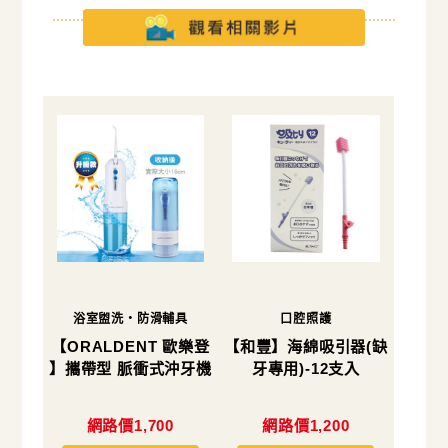
浴室盥洗・防滑輔具
口腔照護
【ORALDENT 歐樂登
【和豐】海綿吸引器(缺
】攜帶型 脈衝式沖牙機
牙專用)-12支入
網路價1,700
網路價1,200