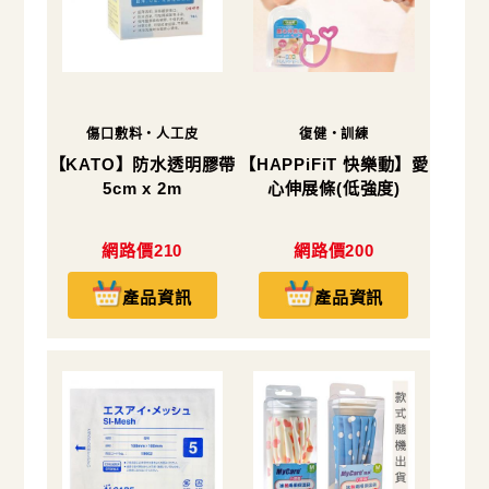
傷口敷料・人工皮
復健・訓練
【KATO】防水透明膠帶
【HAPPiFiT 快樂動】愛
5cm x 2m
心伸展條(低強度)
網路價210
網路價200
產品資訊
產品資訊