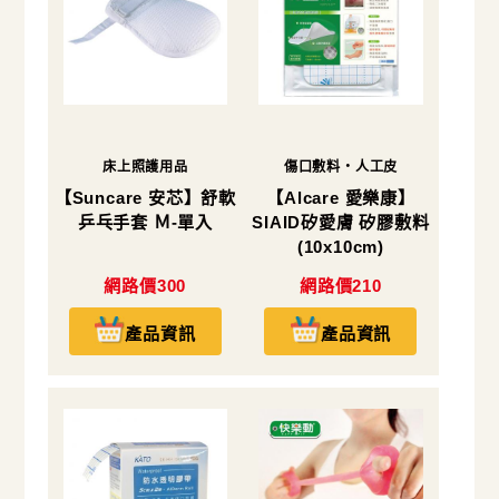
床上照護用品
傷口敷料・人工皮
【Suncare 安芯】舒軟
【Alcare 愛樂康】
乒乓手套 Ｍ-單入
SIAID矽愛膚 矽膠敷料
(10x10cm)
網路價300
網路價210
產品資訊
產品資訊