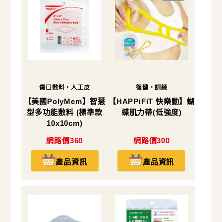
傷口敷料・人工皮
復健・訓練
【美國PolyMem】智慧
【HAPPiFiT 快樂動】蝴
型多功能敷料 (標準款
蝶肌力帶(低強度)
10x10cm)
網路價360
網路價300
產品資訊
產品資訊