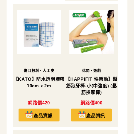
傷口敷料・人工皮
休閒・遊戲
【KATO】防水透明膠帶
【HAPPiFiT 快樂動】鬆
10cm x 2m
筋狼牙棒-小(中強度) (鬆
筋按摩棒)
網路價420
網路價400
產品資訊
產品資訊