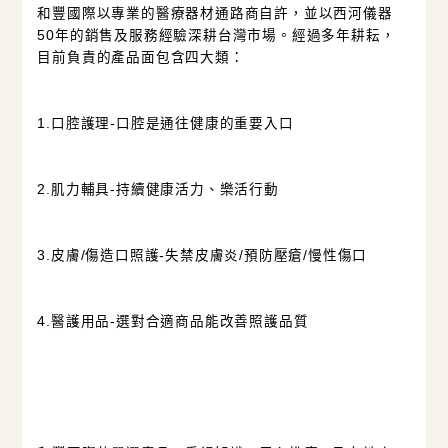
和豐國際以專業的醫療器材通路商自許，並以西河儀器
50年的銷售及服務經驗深耕台灣市場。經過多年耕耘，
目前負責的產品面包含四大類：
1.口腔護理-口腔是通往健康的重要入口
2.肌力輔具-持續健康活力、樂活行動
3.皮膚/傷造口照護-失禁皮膚炎/預防壓瘡/慢性傷口
4.醫護用品-選對合適商品能改善照護品質