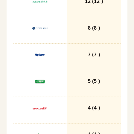
12
(12
)
8
(8
)
7
(7
)
5
(5
)
4
(4
)