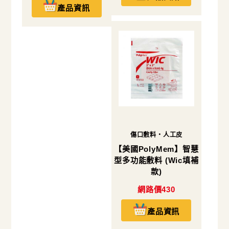
產品資訊
傷口敷料・人工皮
【美國PolyMem】智慧
型多功能敷料 (Wic填補
款)
網路價430
產品資訊