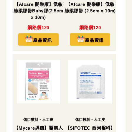
【Alcare 愛樂康】低敏
【Alcare 愛樂康】低敏
絲柔膠帶Baby膠(2.5cm
絲柔膠帶 (2.5cm x 10m)
x 10m)
網路價120
網路價120
產品資訊
產品資訊
傷口敷料・人工皮
傷口敷料・人工皮
【Mycare邁康】醫美人
【SIFOTEC 西河醫科】