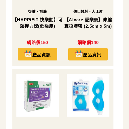
復健・訓練
傷口敷料・人工皮
【HAPPiFiT 快樂動】可
【Alcare 愛樂康】伸縮
頌握力球(低強度)
宜拉膠帶 (2.5cm x 5m)
網路價150
網路價140
產品資訊
產品資訊