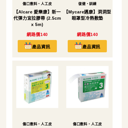
傷口敷料・人工皮
復健・訓練
【Alcare 愛樂康】新一
【Mycare邁康】洞洞型
代彈力宜拉膠帶 (2.5cm
眼罩型冷熱敷墊
x 5m)
網路價140
網路價140
產品資訊
產品資訊
傷口敷料・人工皮
傷口敷料・人工皮