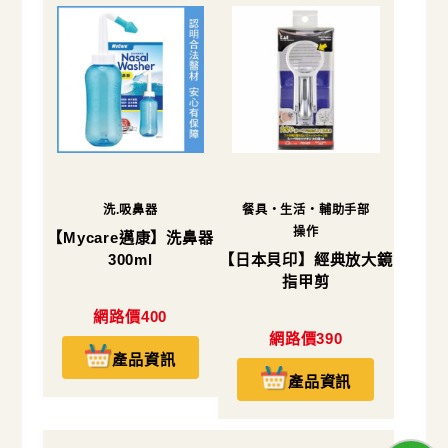
洗.吸鼻器
餐具・生活・輔助手部
操作
【Mycare邁康】洗鼻器
300ml
【日本貝印】經典放大鏡
指甲剪
網路價400
網路價390
產品資訊
產品資訊