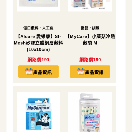
傷口敷料・人工皮
復健・訓練
【Alcare 愛樂康】SI-
【MyCare】小蘑菇冷熱
Mesh矽膠立體網層敷料
敷袋 M
(10x10cm)
網路價190
網路價190
產品資訊
產品資訊