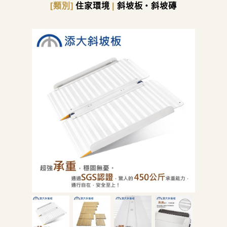
[類別]
住家環境
|
斜坡板・斜坡磚