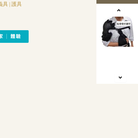
義具
|
護具