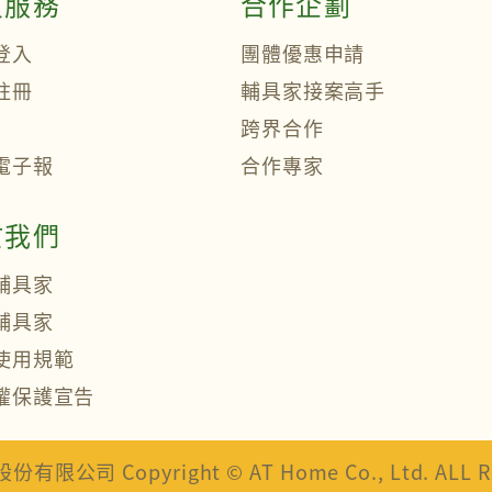
員服務
合作企劃
登入
團體優惠申請
註冊
輔具家接案高手
跨界合作
電子報
合作專家
於我們
輔具家
輔具家
使用規範
權保護宣告
司 Copyright © AT Home Co., Ltd. ALL Rig