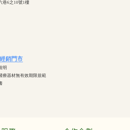
巷6之10號1樓
經銷門市
說明
醫療器材無有效期限規範
書