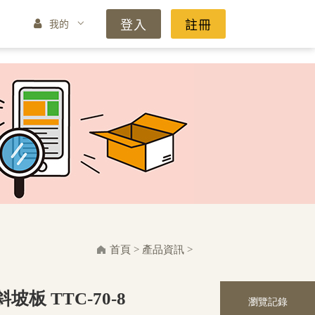
登入
註冊
我的
首頁
>
產品資訊
>
板 TTC-70-8
瀏覽記錄