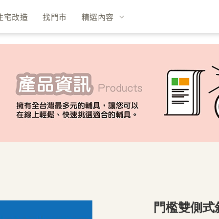
住宅改造
找門市
精選內容
門檻雙側式斜坡