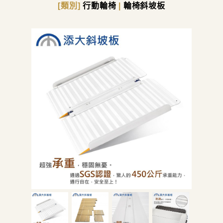
[類別]
行動輪椅
|
輪椅斜坡板