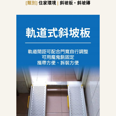
[類別]
住家環境
|
斜坡板・斜坡磚