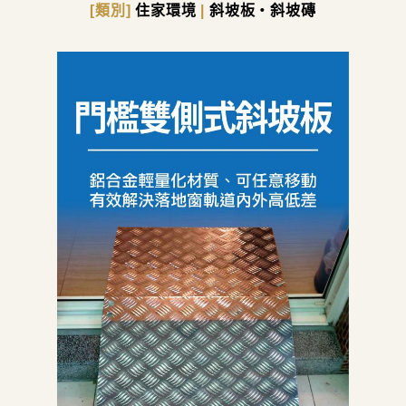
[類別]
住家環境
|
斜坡板・斜坡磚