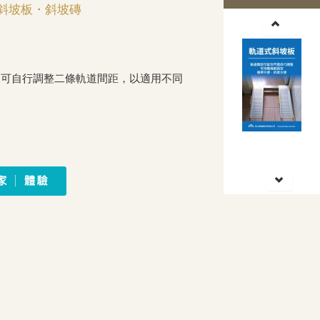
斜坡板・斜坡磚
板可自行調整二條軌道間距，以適用不同