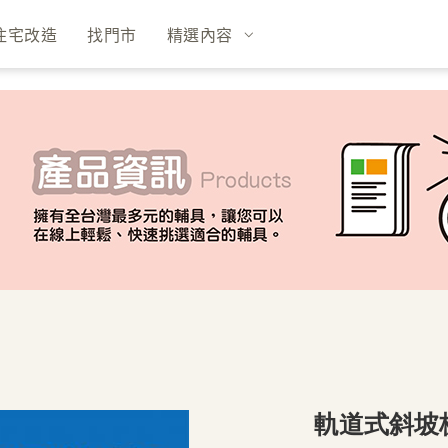
住宅改造
找門市
精選內容
軌道式斜坡板 