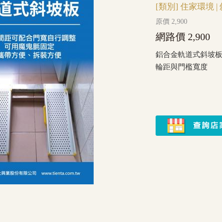
[類別]
住家環境
|
原價 2,900
網路價 2,900
鋁合金軌道式斜坡
輪距與門檻寬度