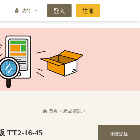
登入
註冊
我的
首頁
>
產品資訊
>
TT2-16-45
瀏覽記錄