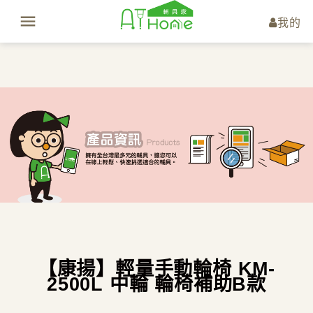
我的
【康揚】輕量手動輪椅 KM-
2500L 中輪 輪椅補助B款