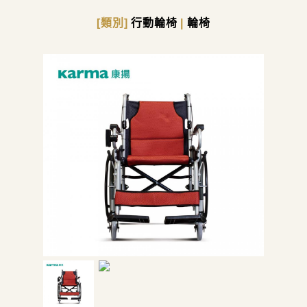
[類別]
行動輪椅
|
輪椅