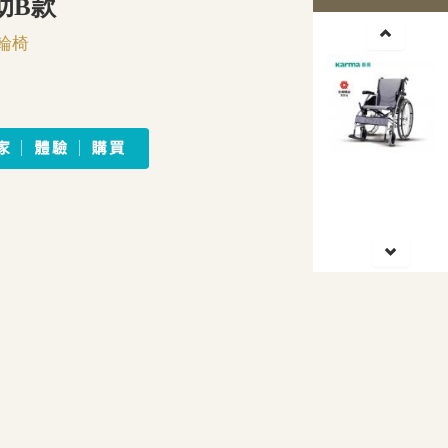
助B款
輪椅