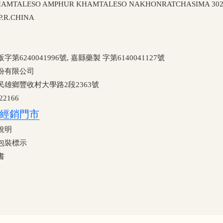
TALESO AMPHUR KHAMTALESO NAKHONRATCHASIMA 30280
P.R.CHINA
40041996號, 嘉縣藥製 字第6140041127號
份有限公司
雄鄉豐收村大學路2段2363號
2166
經銷門市
說明
包裝標示
書