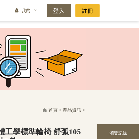
登入
註冊
我的
首頁
>
產品資訊
>
工學標準輪椅 舒弧105
瀏覽記錄