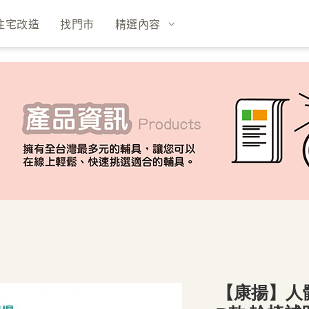
住宅改造
找門市
精選內容
【康揚】人體