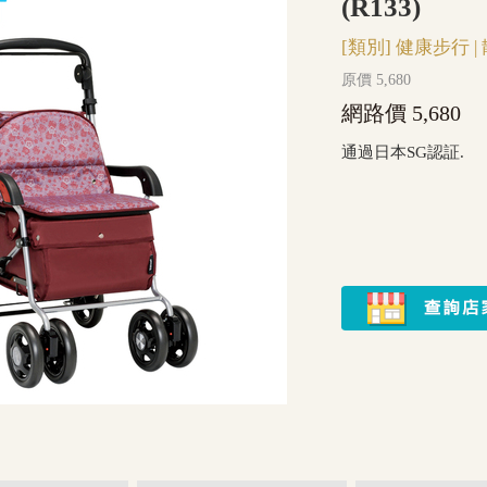
(R133)
[類別]
健康步行
|
原價 5,680
網路價 5,680
通過日本SG認証.