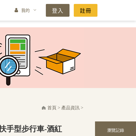
登入
註冊
我的
首頁
>
產品資訊
>
標準扶手型步行車-酒紅
瀏覽記錄