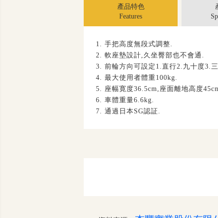
產品特色
Features
Sp
1.
手把高度無段式調整
.
2.
軟座墊設計
,
久坐臀部也不會通
.
3.
前輪方向可設定
1.
直行
2.
九十度
3.
4.
最大使用者體重
100kg.
5.
座幅寛度
36.5cm,
座面離地高度
45c
6.
車體重量
6.6kg.
7.
通過日本
SG
認証
.