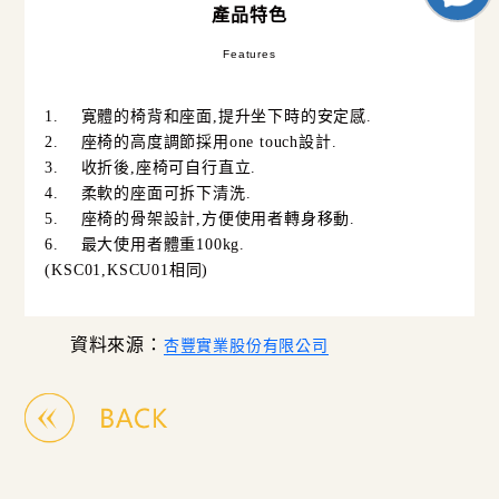
產品特色
Features
1.
寛體的椅背和座面
,
提升坐下時的安定感
.
2.
座椅的高度調節採用
one touch
設計
.
3.
收折後
,
座椅可自行直立
.
4.
柔軟的座面可拆下清洗
.
5.
座椅的骨架設計
,
方便使用者轉身移動
.
6.
最大使用者體重
100kg.
(KSC01,KSCU01
相同
)
資料來源：
杏豐實業股份有限公司