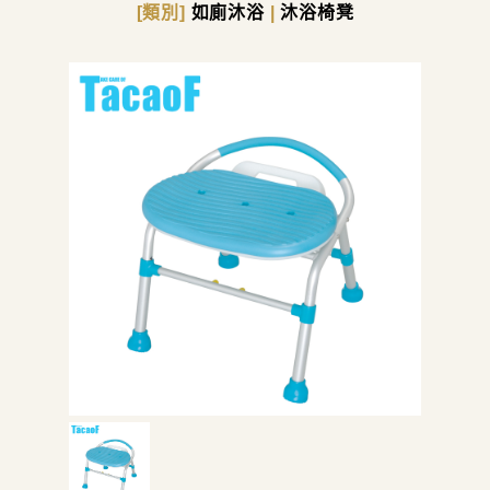
[類別]
如廁沐浴
|
沐浴椅凳