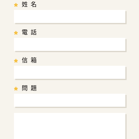
*
姓 名
*
電 話
*
信 箱
*
問 題