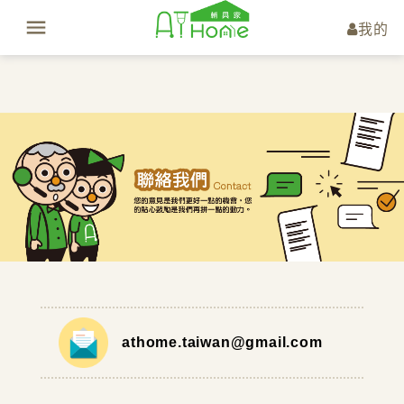
我的
athome.taiwan@gmail.com