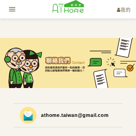
我的
athome.taiwan@gmail.com