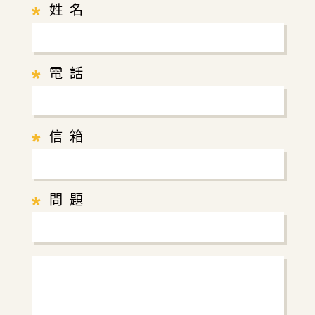
*
姓 名
*
電 話
*
信 箱
*
問 題