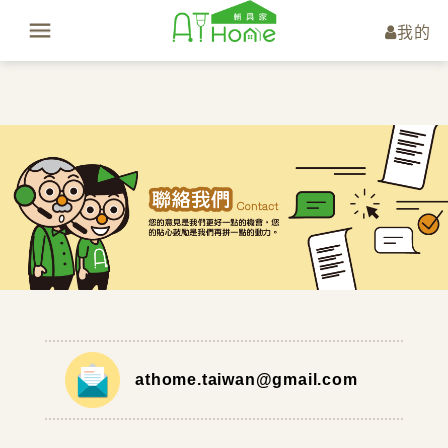
我的
athome.taiwan@gmail.com