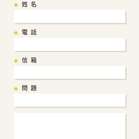
*
姓 名
*
電 話
*
信 箱
*
問 題