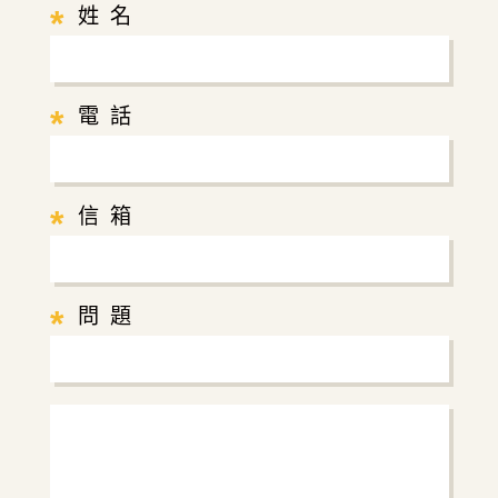
*
姓 名
*
電 話
*
信 箱
*
問 題