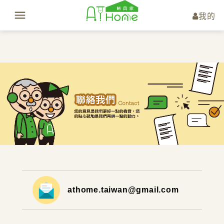
我的
athome.taiwan@gmail.com