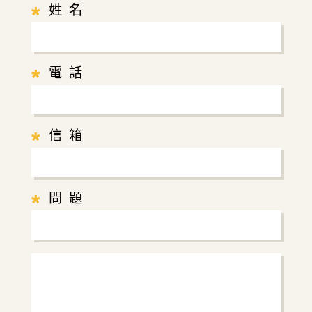
*
姓 名
*
電 話
*
信 箱
*
問 題