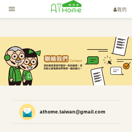
我的
athome.taiwan@gmail.com