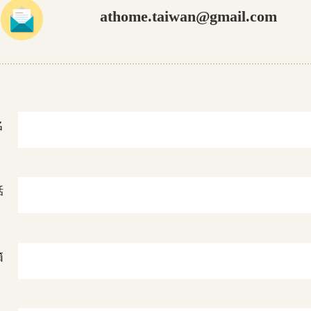
athome.taiwan@gmail.com
名
話
箱