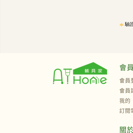
*
驗
會
會員
會員
我的
訂閱
關