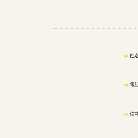
*
姓
*
電
*
信