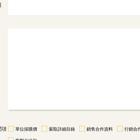
題
問項
單位採購價
索取詳細目錄
銷售合作資料
行銷合