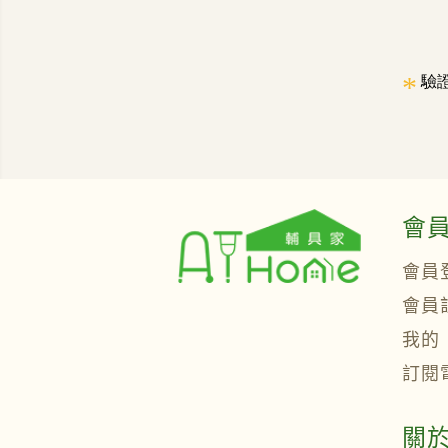
*
驗
會
會員
會員
我的
訂閱
關