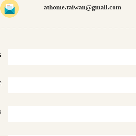
athome.taiwan@gmail.com
名
話
箱