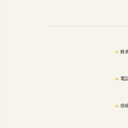
*
姓
*
電
*
信