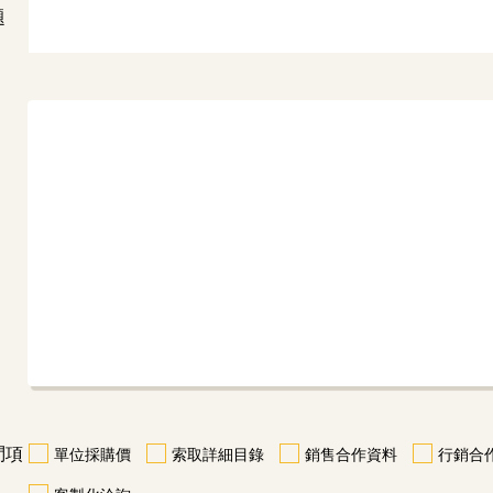
題
問項
單位採購價
索取詳細目錄
銷售合作資料
行銷合