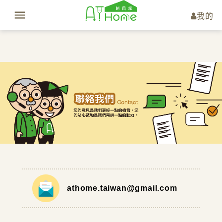
我的
athome.taiwan@gmail.com