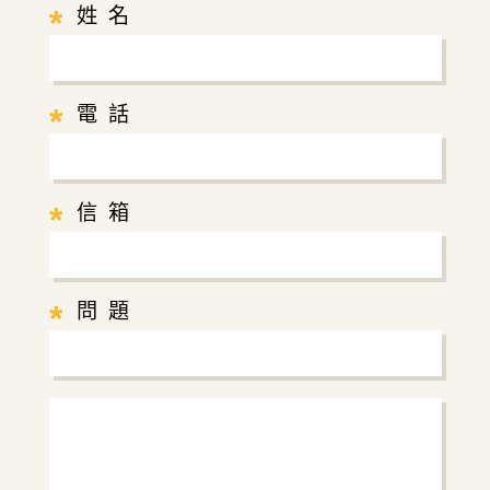
*
姓 名
*
電 話
*
信 箱
*
問 題