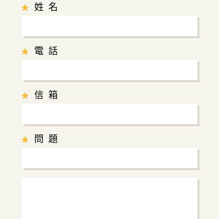
*
姓 名
*
電 話
*
信 箱
*
問 題