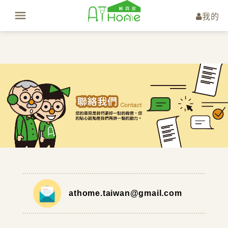
我的
athome.taiwan@gmail.com