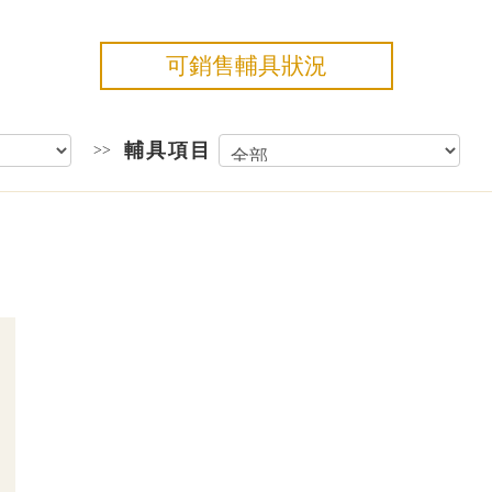
可銷售輔具狀況
輔具項目
>>