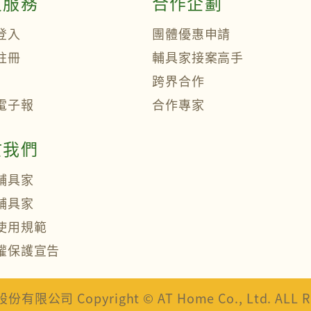
員服務
合作企劃
登入
團體優惠申請
註冊
輔具家接案高手
跨界合作
電子報
合作專家
於我們
輔具家
輔具家
使用規範
權保護宣告
司 Copyright © AT Home Co., Ltd. ALL Rig