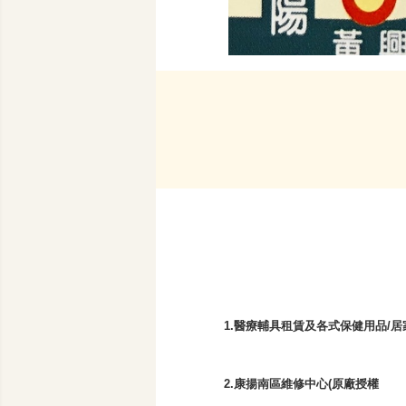
1.醫療輔具租賃及各式保健用品/
2.康揚南區維修中心(原廠授權