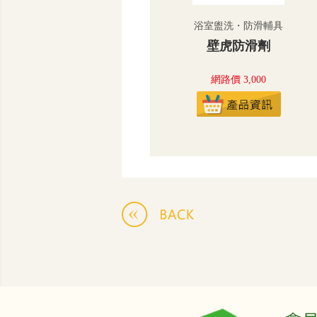
浴室盥洗・防滑輔具
壁虎防滑劑
網路價 3,000