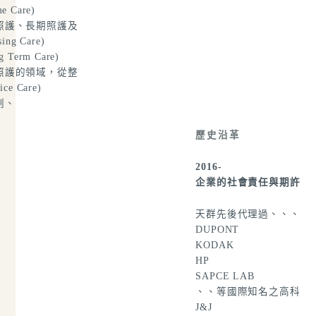
e Care)
照護
、長期照護
及
ing Care)
g Term Care)
照護
的領域，從整
ice Care)
劃、
歷史沿革
2016-
企業的社會責任與期許
天群先後代理過
、
、
、
DUPONT
KODAK
HP
SAPCE LAB
、
、
等國際知名之高科
J&J