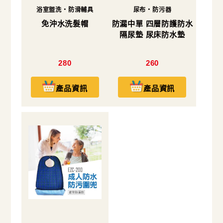
浴室盥洗・防滑輔具
尿布・防污器
免沖水洗髮帽
防漏中單 四層防護防水
隔尿墊 尿床防水墊
280
260
產品資訊
產品資訊