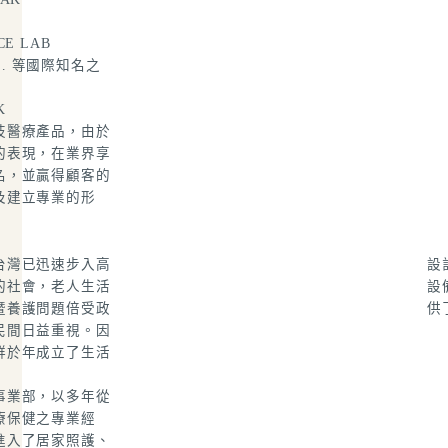
CE LAB
… 等國際知名之
K
技醫療產品，由於
的表現，在業界享
名，並贏得顧客的
及建立專業的形
台灣已迅速步入高
設
的社會，老人生活
設
暨養護問題倍受政
供
民間日益重視。因
群於
年成立了生活
事業部，以多年從
療保健之專業經
進入了居家照護
、