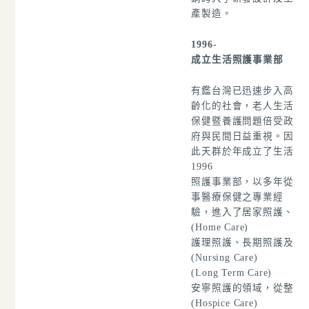
產製造。
1996-
成立生活照護事業部
有鑑台灣已迅速步入高
齡化的社會，老人生活
保健暨養護問題倍受政
府與民間日益重視。因
此天群於
年成立了生活
1996
照護事業部，以多年從
事醫療保健之專業經
驗，進入了居家照護
、
(Home Care)
護理照護
、長期照護
及
(Nursing Care)
(Long Term Care)
安寧照護
的領域，從整
(Hospice Care)