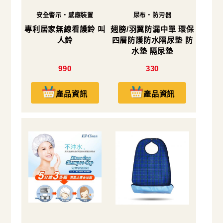
安全警示・感應裝置
尿布・防污器
專利居家無線看護鈴 叫
翅膀/羽翼防漏中單 環保
人鈴
四層防護防水隔尿墊 防
水墊 隔尿墊
990
330
產品資訊
產品資訊