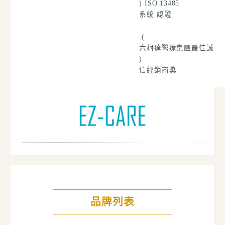
) ISO 13485
系統 認證
(
六
柯達醫療集團最佳誠
)
信經銷商獎
品牌列表