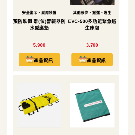
安全警示・感應裝置
其他移位・搬運・逃生
預防跌倒 離(位)警報器防
EVC-500多功能緊急逃
水感應墊
生床包
5,900
3,700
產品資訊
產品資訊