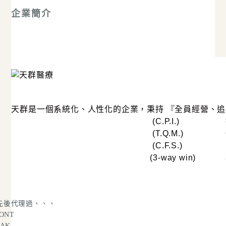
企業簡介
天群是一個系統化、人性化的企業，秉持 『全員經營、
(C.P.I.)
(T.Q.M.)
(C.F.S.)
(3-way win)
先後代理過
、
、
、
ONT
AK