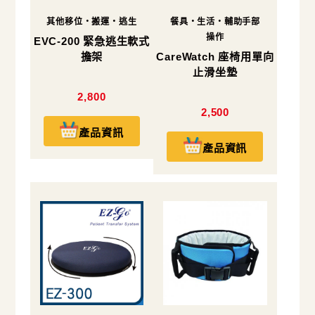
其他移位・搬運・逃生
餐具・生活・輔助手部
操作
EVC-200 緊急逃生軟式
擔架
CareWatch 座椅用單向
止滑坐墊
2,800
2,500
產品資訊
產品資訊