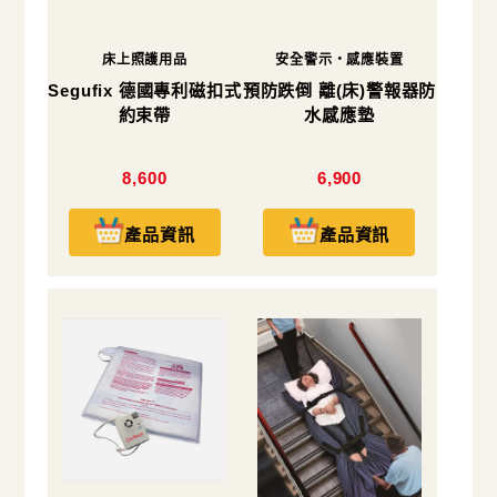
床上照護用品
安全警示・感應裝置
Segufix 德國專利磁扣式
預防跌倒 離(床)警報器防
約束帶
水感應墊
8,600
6,900
產品資訊
產品資訊