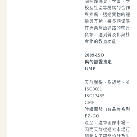
關照護協會、學會、學
校及社區等機構的合作
與推廣，透過實物的體
驗與互動，將長期侷限
在專業醫療通路的輔具
資訊，達到普及化與社
會化的教育功能。
2009-ISO
與
的認證肯定
GMP
天群獲得
、
及
認證，並
ISO9001
ISO13485
GMP
陸續開發自有品牌
系列
EZ-GO
產品，進軍國際市場。
因而天群從過去市場行
銷跨入了研發設計及生