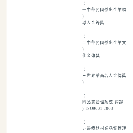
(
一
中華民國傑出企業領
)
導人金鋒獎
(
二
中華民國傑出企業文
)
化金傳獎
(
三
世界華商名人金傳獎
)
(
四
品質管理系統 認證
) ISO9001:2008
(
五
醫療器材業品質管理