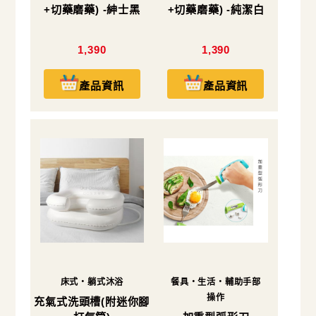
+切藥磨藥) -紳士黑
+切藥磨藥) -純潔白
1,390
1,390
產品資訊
產品資訊
床式・躺式沐浴
餐具・生活・輔助手部
操作
充氣式洗頭槽(附迷你腳