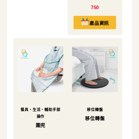
750
產品資訊
餐具・生活・輔助手部
移位轉盤
操作
移位轉盤
圍兜