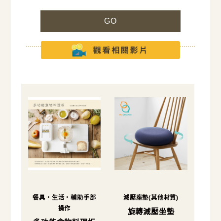
GO
餐具・生活・輔助手部
減壓座墊(其他材質)
操作
旋轉減壓坐墊