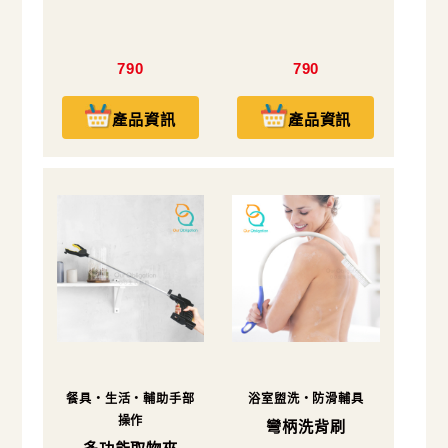
790
790
產品資訊
產品資訊
餐具・生活・輔助手部
浴室盥洗・防滑輔具
操作
彎柄洗背刷