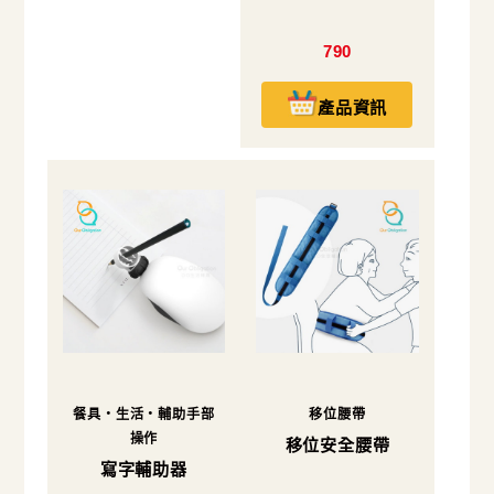
790
產品資訊
餐具・生活・輔助手部
移位腰帶
操作
移位安全腰帶
寫字輔助器