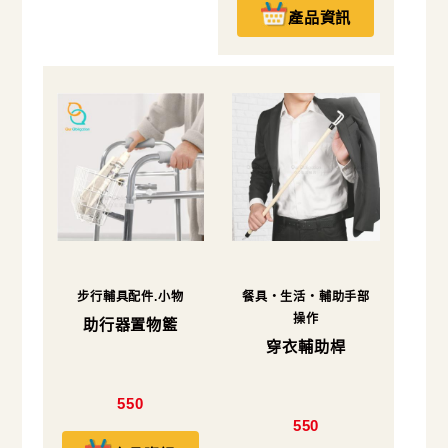
產品資訊
步行輔具配件.小物
餐具・生活・輔助手部
操作
助行器置物籃
穿衣輔助桿
550
550