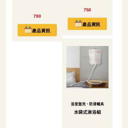
750
790
產品資訊
產品資訊
浴室盥洗・防滑輔具
水袋式淋浴組