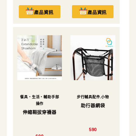
產品資訊
產品資訊
餐具・生活・輔助手部
步行輔具配件.小物
操作
助行器網袋
伸縮鞋拔穿襪器
590