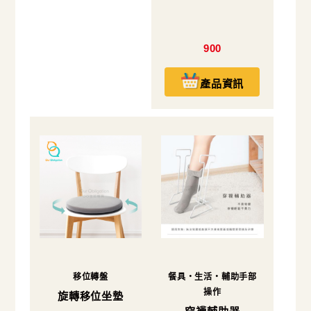
900
產品資訊
移位轉盤
餐具・生活・輔助手部
操作
旋轉移位坐墊