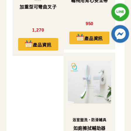
輪椅用背心安全帶
加重型可彎曲叉子
950
1,270
產品資訊
產品資訊
浴室盥洗・防滑輔具
如廁擦拭輔助器