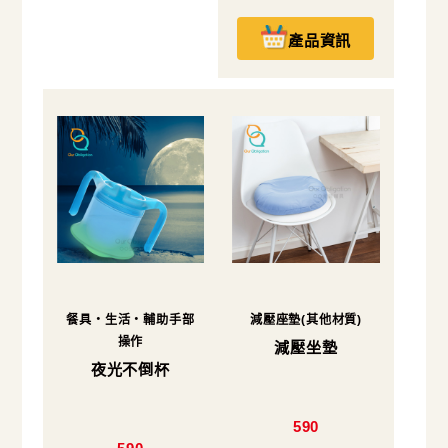
產品資訊
餐具・生活・輔助手部
減壓座墊(其他材質)
操作
減壓坐墊
夜光不倒杯
590