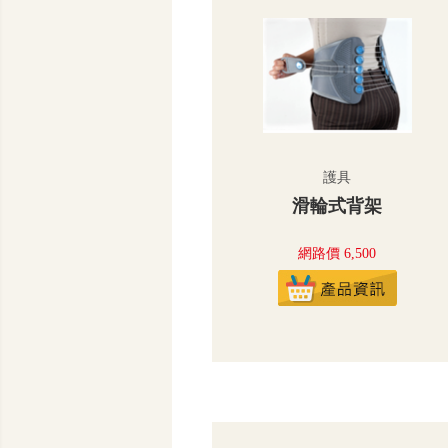
護具
滑輪式背架
網路價 6,500