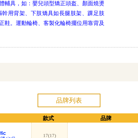
體輔具，如：嬰兒頭型矯正頭盔、顏面燒燙
驅幹用背架、下肢矯具如長腿肢架、踝足肢
正鞋。運動輪椅、客製化輪椅擺位用靠背及
品牌列表
款式
品牌
17
(17
)