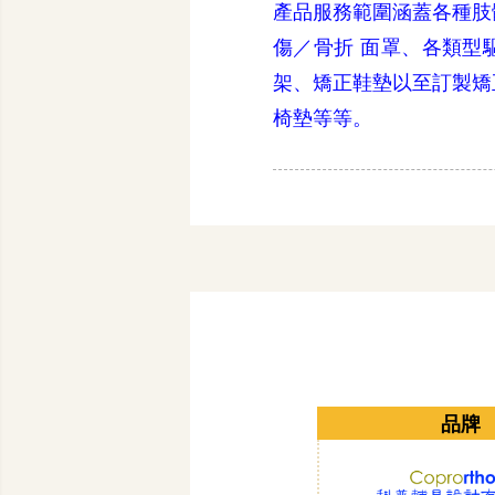
產品服務範圍涵蓋各種肢
傷／骨折 面罩、各類型
架、矯正鞋墊以至訂製矯
椅墊等等。
品牌