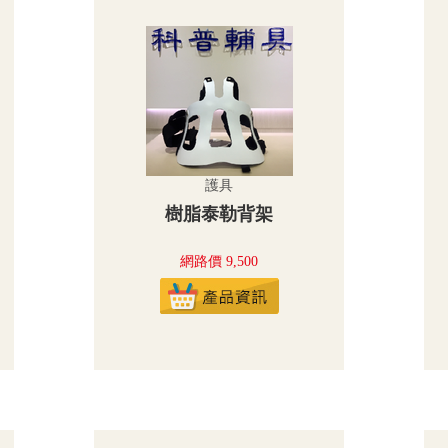
護具
樹脂泰勒背架
網路價 9,500