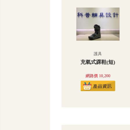
護具
充氣式踝鞋(短)
網路價 10,200