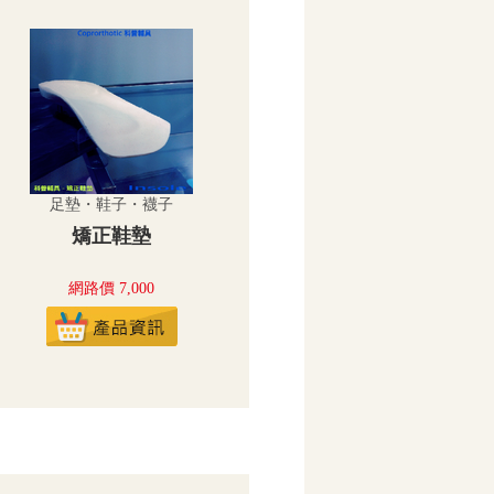
足墊・鞋子・襪子
矯正鞋墊
網路價 7,000