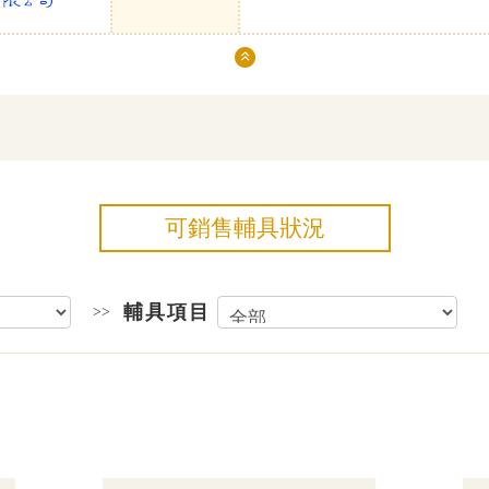
可銷售輔具狀況
輔具項目
>>