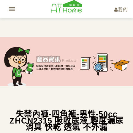
我的
失禁內褲-四角褲-男性-50cc
ZHCN2315 吸收尿液 輕度漏尿
消臭 快乾 透氣 不外漏