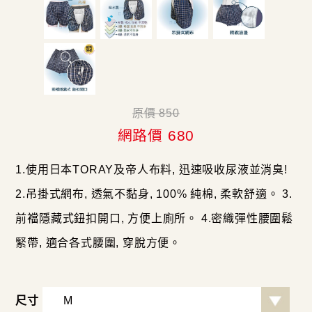
原價 850
網路價 680
1.使用日本TORAY及帝人布料, 迅速吸收尿液並消臭!
2.吊掛式網布, 透氣不黏身, 100% 純棉, 柔軟舒適。 3.
前襠隱藏式鈕扣開口, 方便上廁所。 4.密織彈性腰圍鬆
緊帶, 適合各式腰圍, 穿脫方便。
尺寸