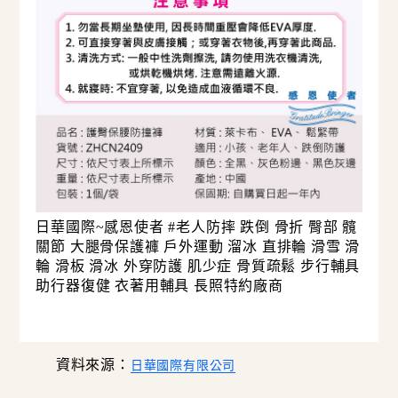
日華國際~感恩使者 #老人防摔 跌倒 骨折 臀部 髖
關節 大腿骨保護褲 戶外運動 溜冰 直排輪 滑雪 滑
輪 滑板 滑冰 外穿防護 肌少症 骨質疏鬆 步行輔具
助行器復健 衣著用輔具 長照特約廠商
資料來源：
日華國際有限公司