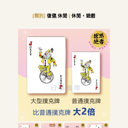
[類別]
復健.休閒
|
休閒・遊戲