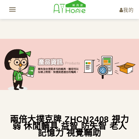
我的
兩倍大撲克牌 ZHCN2408 視力
弱 休閒輔具 益智 防失智 老人
記憶力 視覺輔助