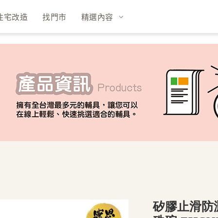
住宅改造
找門市
精選內容
矽膠止滑防灑