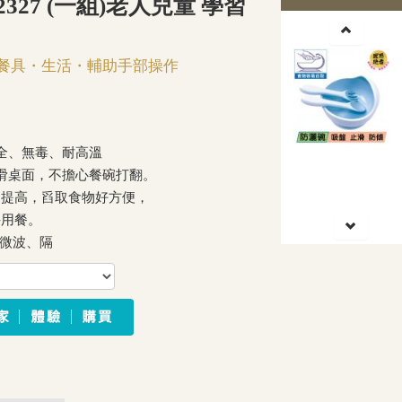
2327 (一組)老人兒童 學習
餐具・生活・輔助手部操作
安全、無毒、耐高溫
光滑桌面，不擔心餐碗打翻。
邊提高，舀取食物好方便，
手用餐。
 可微波、隔