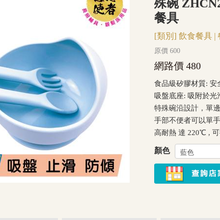
殊碗 ZHCN
餐具
[類別]
飲食餐具
|
原價 600
網路價 480
食品級矽膠材質: 
吸盤底座: 吸附於
特殊碗沿設計，單
手部不便者可以單
高耐熱 達 220℃ ,
顏色