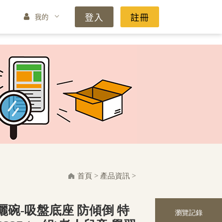
登入
註冊
我的
首頁
>
產品資訊
>
碗-吸盤底座 防傾倒 特
瀏覽記錄