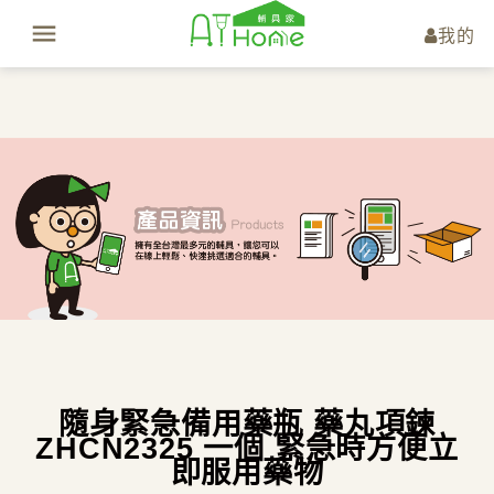
我的
隨身緊急備用藥瓶 藥丸項鍊
ZHCN2325 一個 緊急時方便立
即服用藥物