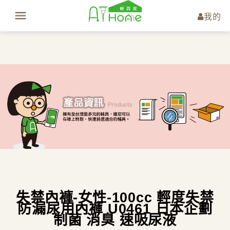
我的
失禁內褲-女性-100cc 輕度失禁
防漏尿用內褲 U0461 日本企劃
制菌 消臭 速吸尿液