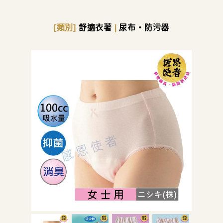
[類別]
舒適衣著
|
尿布・防污器