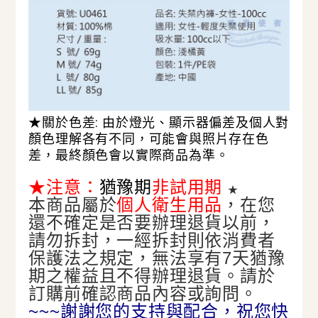
★關於色差: 由於燈光、顯示器偏差及個人對
顏色理解各有不同，可能會與照片存在色
差，最終顏色會以實際商品為準。
★注意
：
猶豫期
非試用期
★
本商品屬於
個人衛生用品
，在您
還不確定是否要辦理退貨以前，
請勿拆封，一經拆封則依消費者
保護法之規定，無法享有7天猶豫
期之權益且不得辦理退貨。
請於
訂購前確認商品內容或詢問。
~~~謝謝您的支持與配合，祝您快