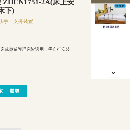
ZHCN1751-2A(床上安
床下)
扶手・支撐裝置
的床或專業護理床皆適用，需自行安裝