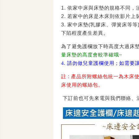
1. 依家中床與床墊的規格不同
2. 若家中的床是木床則依影片
3. 家中床墊(乳膠床、彈簧床等等)
下陷程度產生差異。
為了避免護欄放下時高度大過床
量床墊的高度會較準確哦~
4. 請勿做兒童護欄使用 ;
如需要
註 : 產品所附螺絲包統一為木
床使用的螺絲包。
下訂前也可先來電與我們聯絡、