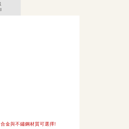
載
d
鋁合金與不鏽鋼材質可選擇!