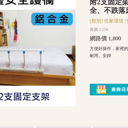
附2支固定架 
全、不跌落
[類別]
住家環境
|
原價 2,250
網路價 1,800
方便好操作，家裡
耐用、安靜