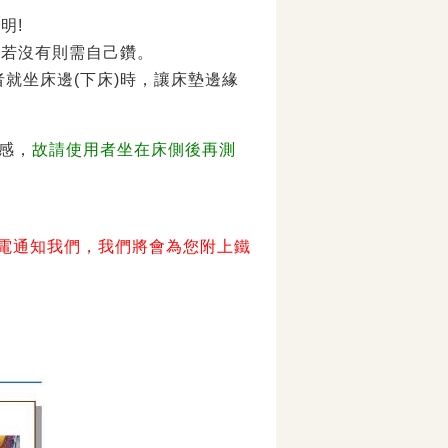
明!
，若沒有則需自己鑽。
就坐床邊(下床)時，讓床墊邊緣
感，
故請使用者坐在床側後再測
來電通知我們，我們將會為您附上鐵