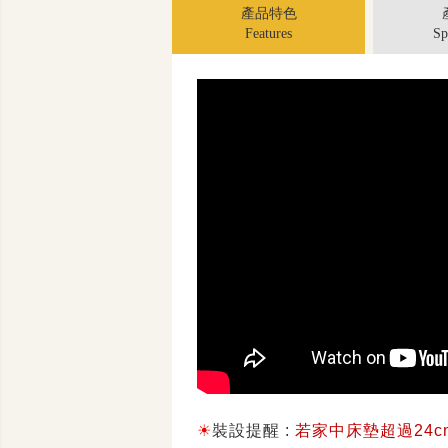
產品特色
Features
Sp
☀
裝設提醒 :
若家中床墊超過24