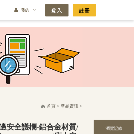
登入
註冊
我的
首頁
>
產品資訊
>
邊安全護欄-鋁合金材質/
瀏覽記錄