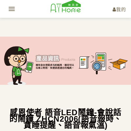
我的
感恩使者 語音LED鬧鐘-會說話
的鬧鐘 ZHCN2006(語音報時、
貪睡提醒、語音報氣溫)