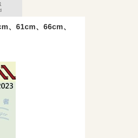
載
d
cm、61cm、66cm、