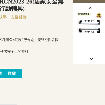
ZHCN2023-26(居家安全無
行動輔具)
扶手・支撐裝置
適於各種邊角或礙於行走處，安裝空間設限
不便者安全上的照料