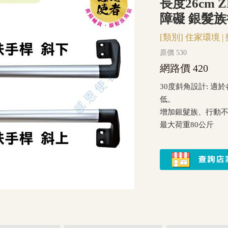
長度26cm 
障礙 銀髮族
[類別]
住家環境
|
原價 530
網路價 420
30度斜角設計: 
低。
增加銀髮族、行動
最大荷重80公斤