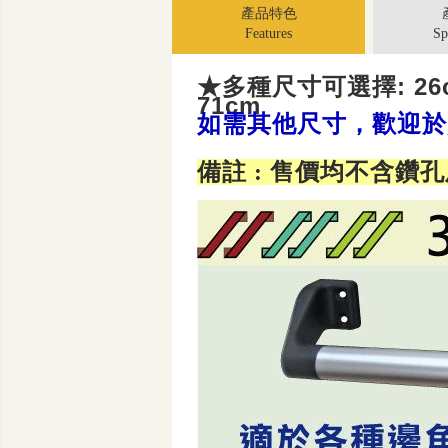
產品特色
Features
Sp
★多種尺寸可選擇: 26c
71cm
如需其他尺寸，歡迎於
備註 : 售價均不含鑽