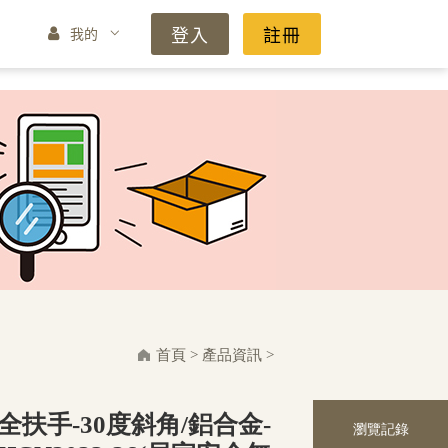
登入
註冊
我的
首頁
>
產品資訊
>
全扶手-30度斜角/鋁合金-
瀏覽記錄