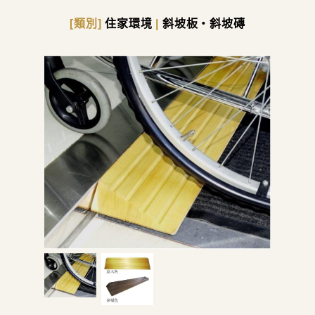
[類別]
住家環境
|
斜坡板・斜坡磚