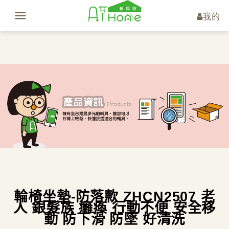
我的
輪椅坐墊-防落款 ZHCN2507 老
人 銀髮族 癱瘓 行動不便 安全移
動 防下滑 防墜 好清洗