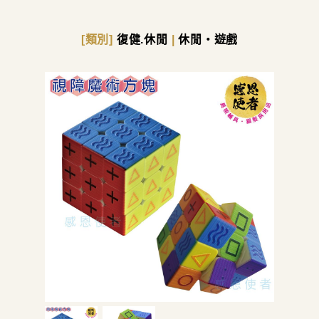
[類別]
復健.休閒
|
休閒・遊戲