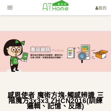
我的
感恩使者 魔術方塊-觸感辨識 三
階魔方3x3x3 ZHCN2016(訓練
邏輯、記憶、反應)