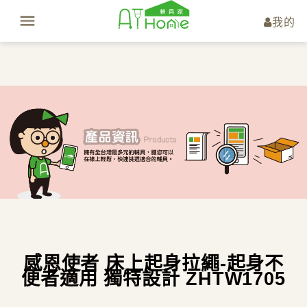
我的
感恩使者 床上起身拉繩-起身不
便者適用 獨特設計 ZHTW1705