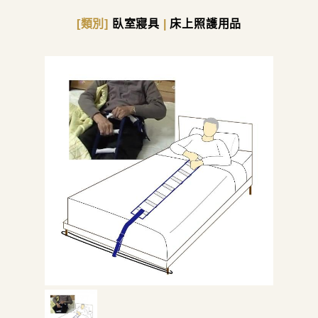
[類別]
臥室寢具
|
床上照護用品